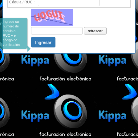
Cédula / RUC :
Ingrese su
numero de
refrescar
cedula o
RUC y el
código de
Ingresar
verificación